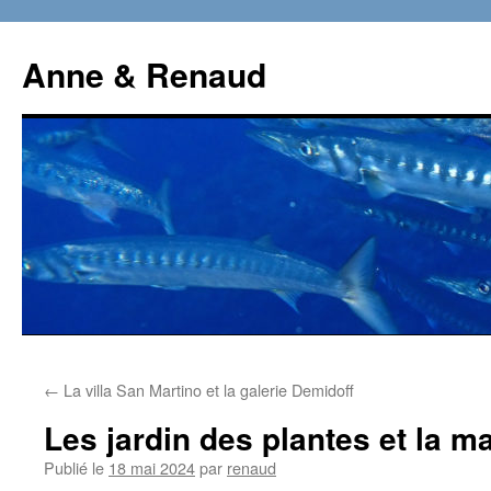
Aller
au
Anne & Renaud
contenu
←
La villa San Martino et la galerie Demidoff
Les jardin des plantes et la m
Publié le
18 mai 2024
par
renaud