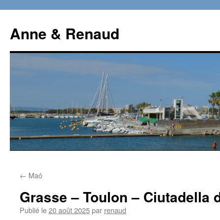
Aller
au
Anne & Renaud
contenu
←
Maó
Grasse – Toulon – Ciutadella 
Publié le
20 août 2025
par
renaud