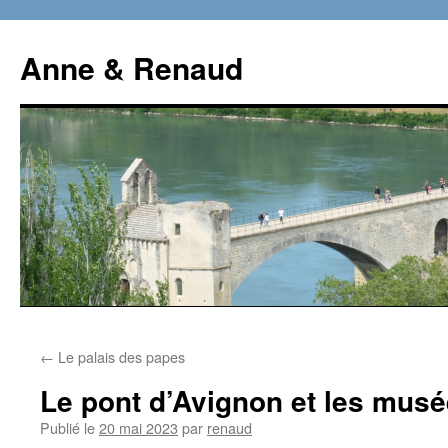
Aller
au
Anne & Renaud
contenu
←
Le palais des papes
Le pont d’Avignon et les mus
Publié le
20 mai 2023
par
renaud