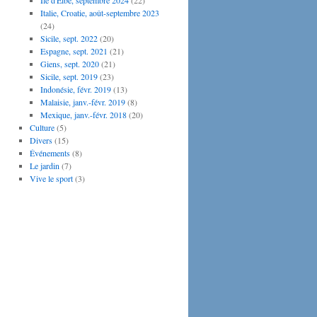
Île d'Elbe, septembre 2024
(22)
Italie, Croatie, août-septembre 2023
(24)
Sicile, sept. 2022
(20)
Espagne, sept. 2021
(21)
Giens, sept. 2020
(21)
Sicile, sept. 2019
(23)
Indonésie, févr. 2019
(13)
Malaisie, janv.-févr. 2019
(8)
Mexique, janv.-févr. 2018
(20)
Culture
(5)
Divers
(15)
Événements
(8)
Le jardin
(7)
Vive le sport
(3)