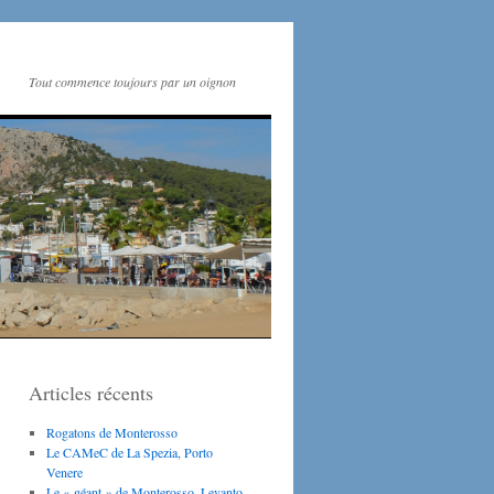
Tout commence toujours par un oignon
Articles récents
Rogatons de Monterosso
Le CAMeC de La Spezia, Porto
Venere
Le « géant » de Monterosso, Levanto