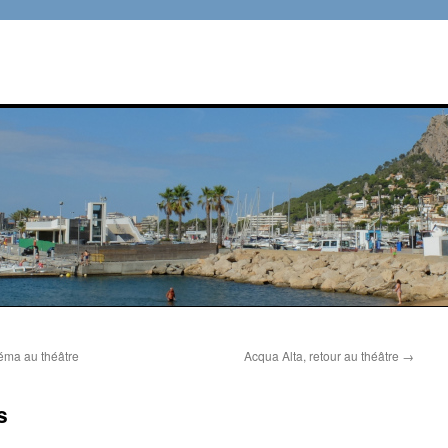
néma au théâtre
Acqua Alta, retour au théâtre
→
s