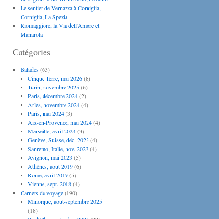
Le sentier de Vernazza à Corniglia,
Corniglia, La Spezia
Riomaggiore, la Via dell’Amore et
Manarola
Catégories
Balades
(63)
Cinque Terre, mai 2026
(8)
Turin, novembre 2025
(6)
Paris, décembre 2024
(2)
Arles, novembre 2024
(4)
Paris, mai 2024
(3)
Aix-en-Provence, mai 2024
(4)
Marseille, avril 2024
(3)
Genève, Suisse, déc. 2023
(4)
Sanremo, Italie, nov. 2023
(4)
Avignon, mai 2023
(5)
Athènes, août 2019
(6)
Rome, avril 2019
(5)
Vienne, sept. 2018
(4)
Carnets de voyage
(190)
Minorque, août-septembre 2025
(18)