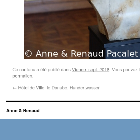
Ce contenu a été publié dans
Vienne, sept. 2018
. Vous pouvez l
permalien
.
←
Hôtel de Ville, le Danube, Hundertwasser
Anne & Renaud