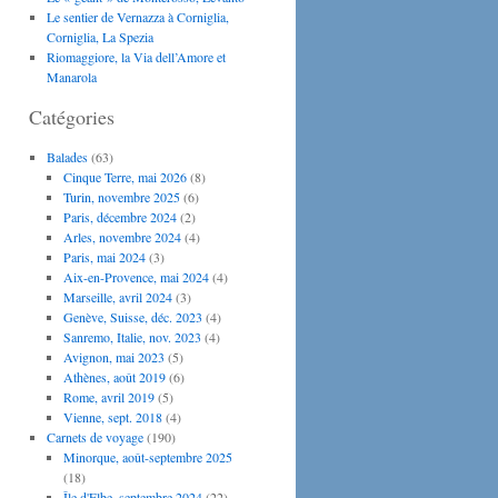
Le sentier de Vernazza à Corniglia,
Corniglia, La Spezia
Riomaggiore, la Via dell’Amore et
Manarola
Catégories
Balades
(63)
Cinque Terre, mai 2026
(8)
Turin, novembre 2025
(6)
Paris, décembre 2024
(2)
Arles, novembre 2024
(4)
Paris, mai 2024
(3)
Aix-en-Provence, mai 2024
(4)
Marseille, avril 2024
(3)
Genève, Suisse, déc. 2023
(4)
Sanremo, Italie, nov. 2023
(4)
Avignon, mai 2023
(5)
Athènes, août 2019
(6)
Rome, avril 2019
(5)
Vienne, sept. 2018
(4)
Carnets de voyage
(190)
Minorque, août-septembre 2025
(18)
Île d'Elbe, septembre 2024
(22)