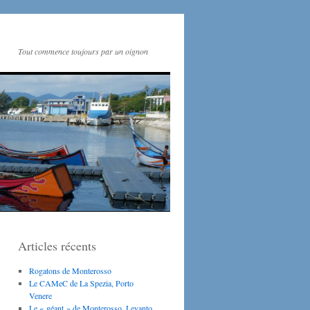
Tout commence toujours par un oignon
Articles récents
Rogatons de Monterosso
Le CAMeC de La Spezia, Porto
Venere
Le « géant » de Monterosso, Levanto