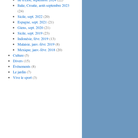
Italie, Croatie, août-septembre 2023
(24)
Sicile, sept. 2022
(20)
Espagne, sept. 2021
(21)
Giens, sept. 2020
(21)
Sicile, sept. 2019
(23)
Indonésie, févr. 2019
(13)
Malaisie, janv.-févr. 2019
(8)
Mexique, janv.-févr. 2018
(20)
Culture
(5)
Divers
(15)
Événements
(8)
Le jardin
(7)
Vive le sport
(3)