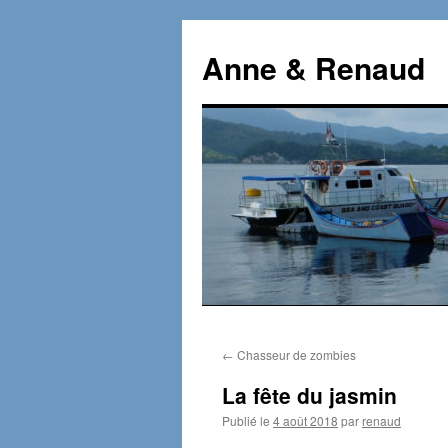
Aller
au
Anne & Renaud
contenu
←
Chasseur de zombies
La fête du jasmin
Publié le
4 août 2018
par
renaud