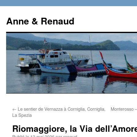
Aller
au
Anne & Renaud
contenu
←
Le sentier de Vernazza à Corniglia, Corniglia,
Monterosso –
La Spezia
Riomaggiore, la Via dell’Amor
Publié le
12 mai 2026
par
renaud