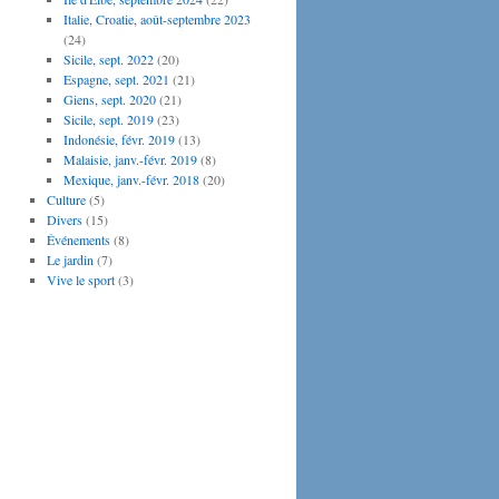
Italie, Croatie, août-septembre 2023
(24)
Sicile, sept. 2022
(20)
Espagne, sept. 2021
(21)
Giens, sept. 2020
(21)
Sicile, sept. 2019
(23)
Indonésie, févr. 2019
(13)
Malaisie, janv.-févr. 2019
(8)
Mexique, janv.-févr. 2018
(20)
Culture
(5)
Divers
(15)
Événements
(8)
Le jardin
(7)
Vive le sport
(3)