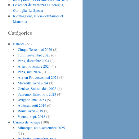
Le sentier de Vernazza à Corniglia,
Corniglia, La Spezia
Riomaggiore, la Via dell’Amore et
Manarola
Catégories
Balades
(63)
Cinque Terre, mai 2026
(8)
Turin, novembre 2025
(6)
Paris, décembre 2024
(2)
Arles, novembre 2024
(4)
Paris, mai 2024
(3)
Aix-en-Provence, mai 2024
(4)
Marseille, avril 2024
(3)
Genève, Suisse, déc. 2023
(4)
Sanremo, Italie, nov. 2023
(4)
Avignon, mai 2023
(5)
Athènes, août 2019
(6)
Rome, avril 2019
(5)
Vienne, sept. 2018
(4)
Carnets de voyage
(190)
Minorque, août-septembre 2025
(18)
Île d'Elbe, septembre 2024
(22)