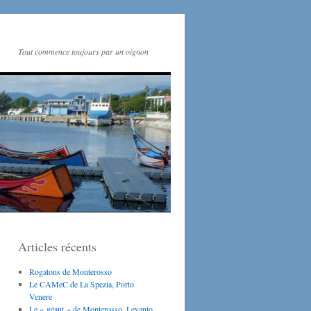
Tout commence toujours par un oignon
Articles récents
Rogatons de Monterosso
Le CAMeC de La Spezia, Porto
Venere
Le « géant » de Monterosso, Levanto