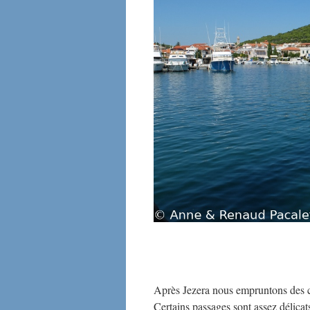
Après Jezera nous empruntons des ch
Certains passages sont assez délicat