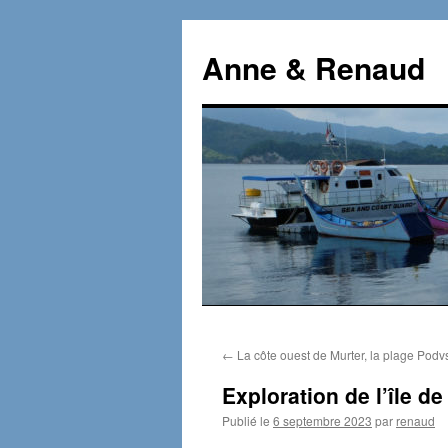
Aller
au
Anne & Renaud
contenu
←
La côte ouest de Murter, la plage Podv
Exploration de l’île de
Publié le
6 septembre 2023
par
renaud