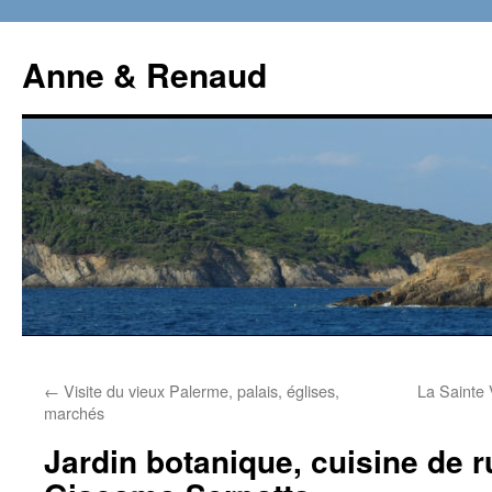
Aller
au
Anne & Renaud
contenu
←
Visite du vieux Palerme, palais, églises,
La Sainte 
marchés
Jardin botanique, cuisine de r